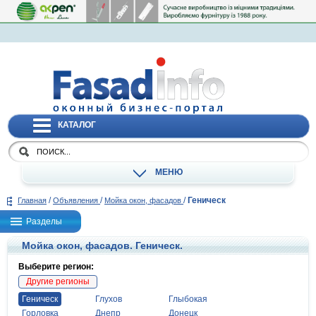
КАТАЛОГ
МЕНЮ
/
/
/
Геническ
Главная
Объявления
Мойка окон, фасадов
Разделы
Мойка окон, фасадов. Геническ.
Выберите регион:
Другие регионы
Геническ
Глухов
Глыбокая
Горловка
Днепр
Донецк